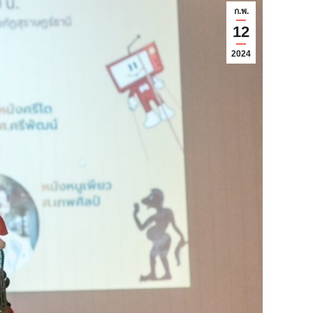
ก.พ.
12
2024