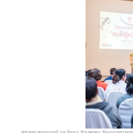
ผู้ช่วยศาสตราจารย์ ดร.วัฒนา รัตนพรหม รักษาราชการแทนอ