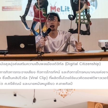
งลุงมุ่งส่งเสริมความเป็นพลเมืองดิจิทัล (Digital Citizenship)
ารกิจการกระจายเสียง กิจการโทรทัศน์ และกิจการโทรคมนาคมแห่งชาติ 
่อ ซึ่งเป็นคลิปไวรัล (Viral Clip) ที่ผลิตขึ้นโดยใช้แนวคิดซอฟต์พาวเวอ
โต ศ.ศรีพัฒน์ และนายหนังหนูเพียว ศ.เทพศิลป์