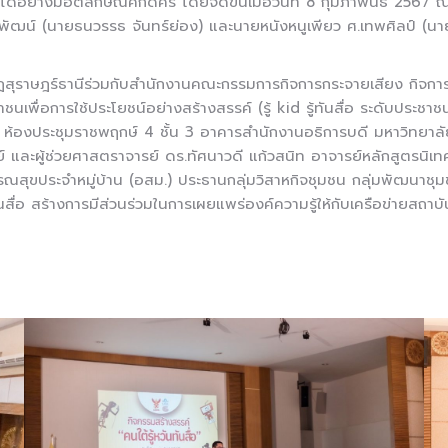
ด้อย่างมีอัตลักษณ์ศักดิ์ศรี โดยจัดขึ้นเมื่อวันที่ 8 กุมภาพันธ์ 25
ัฒน์ (นายธนวรรธ จันทร์ย่อง) และนายหนังหนูเพียว ศ.เทพศิลป์ (นายจัก
าชภัฏสุราษฎร์ธานีร่วมกับสำนักงานคณะกรรมการกิจการกระจายเสียง กิจ
นเพื่อการใช้ประโยชน์อย่างสร้างสรรค์ (รู้ kid รู้ทันสื่อ ระดับประชาชน
 ณ ห้องประชุมราชพฤกษ์ 4 ชั้น 3 อาคารสำนักงานอธิการบดี มหาวิทยาลั
ะผู้ช่วยศาสตราจารย์ ดร.ทัศนาวดี แก้วสนิท อาจารย์หลักสูตรนิเทศศาสต
าธารณสุขประจำหมู่บ้าน (อสม.) ประธานกลุ่มวิสาหกิจชุมชน กลุ่มพัฒนา
เท่าทันสื่อ สร้างการมีส่วนร่วมในการเผยแพร่องค์ความรู้ให้กับเครือข่ายส