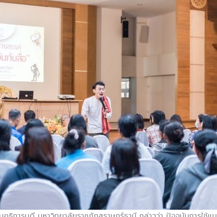
ธิการบดี มหาวิทยาลัยราชภัฏสุราษฎร์ธานี กล่าวว่า ปัจจุบันการใช้