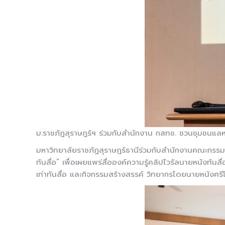
ม.ราชภัฏสุราษฎร์ฯ ร่วมกับสำนักงาน กสทช. ชวนชุมชนแลหนั
มหาวิทยาลัยราชภัฏสุราษฎร์ธานีร่วมกับสำนักงานคณะกรรมก
ทันสื่อ” เพื่อเผยแพร่สื่อองค์ความรู้คลิปไวรัลนายหนังทันสื
เท่าทันสื่อ และกิจกรรมสร้างสรรค์ วิทยากรโดยนายหนังศรี