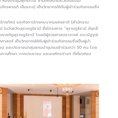
67 ณ ห้องประชุมพุทธทาส สำนักศิลปะและวัฒนธรรม
รพรรดิ เข็มแดง) เป็นวิทยากรให้กับผู้เข้าร่วมกิจกรรมซึ่ง
การโทรทัศน์ และกิจการโทรคมนาคมแห่งชาติ (สำนักงาน
) ในจังหวัดสุราษฎร์ธานี ชื่อโครงการ “สุราษฎร์ธานี มีฤทธิ์
ยราชภัฏสุราษฎร์ธานี โดยมีผู้ช่วยศาสตราจารย์ ดร.ณัฐวุฒิ
ร์ เป็นวิทยากรให้กับผู้เข้าร่วมกิจกรรมซึ่งเป็นผู้นำ
ชุมชน และประชาชนกลุ่มแกนนำชุมชนเข้าร่วมกว่า 50 คน โดย
ถาบันการศึกษา ภาคประชาชน และองค์กรต่างๆ ที่เกี่ยวข้อง