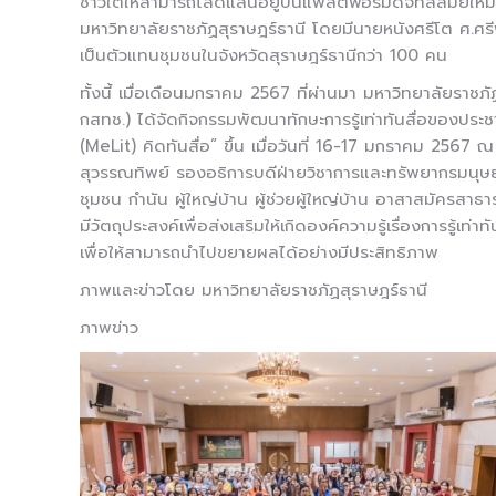
ชาวใต้ให้สามารถโลดแล่นอยู่บนแพลตฟอร์มดิจิทัลสมัยใหม่ไ
มหาวิทยาลัยราชภัฏสุราษฎร์ธานี โดยมีนายหนังศรีโต ศ.ศรีพ
เป็นตัวแทนชุมชนในจังหวัดสุราษฎร์ธานีกว่า 100 คน
ทั้งนี้ เมื่อเดือนมกราคม 2567 ที่ผ่านมา มหาวิทยาลัยร
กสทช.) ได้จัดกิจกรรมพัฒนาทักษะการรู้เท่าทันสื่อของประชาช
(MeLit) คิดทันสื่อ” ขึ้น เมื่อวันที่ 16-17 มกราคม 2567
สุวรรณทิพย์ รองอธิการบดีฝ่ายวิชาการและทรัพยากรมนุษย์ แล
ชุมชน กำนัน ผู้ใหญ่บ้าน ผู้ช่วยผู้ใหญ่บ้าน อาสาสมัครส
มีวัตถุประสงค์เพื่อส่งเสริมให้เกิดองค์ความรู้เรื่องการรู้
เพื่อให้สามารถนำไปขยายผลได้อย่างมีประสิทธิภาพ
ภาพและข่าวโดย มหาวิทยาลัยราชภัฏสุราษฎร์ธานี
ภาพข่าว