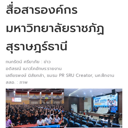
สื่อสารองค์กร
มหาวิทยาลัยราชภัฏ
สุราษฎร์ธานี
กนกรัตน์ ศรียาภัย : ข่าว
อดิสรณ์ เนาวโคอักษร:รายงาน
เสถียรพงษ์ นิสัยกล้า, ชมรม PR SRU Creator, นศ.ฝึกงาน
สสอ. : ภาพ