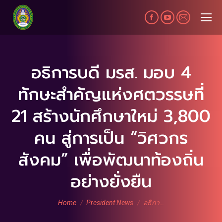
Facebook
YouTube
Mail
page
page
page
opens
opens
opens
in
in
in
อธิการบดี มรส. มอบ 4
new
new
new
ทักษะสำคัญแห่งศตวรรษที่
window
window
window
21 สร้างนักศึกษาใหม่ 3,800
คน สู่การเป็น “วิศวกร
สังคม” เพื่อพัฒนาท้องถิ่น
อย่างยั่งยืน
You are here:
Home
President News
อธิกา…