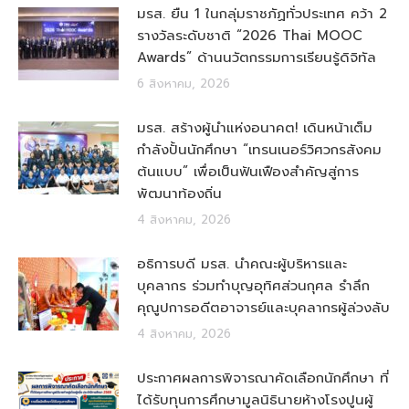
มรส. ยืน 1 ในกลุ่มราชภัฏทั่วประเทศ คว้า 2
รางวัลระดับชาติ “2026 Thai MOOC
Awards” ด้านนวัตกรรมการเรียนรู้ดิจิทัล
6 สิงหาคม, 2026
มรส. สร้างผู้นำแห่งอนาคต! เดินหน้าเต็ม
กำลังปั้นนักศึกษา “เทรนเนอร์วิศวกรสังคม
ต้นแบบ” เพื่อเป็นฟันเฟืองสำคัญสู่การ
พัฒนาท้องถิ่น
4 สิงหาคม, 2026
อธิการบดี มรส. นำคณะผู้บริหารและ
บุคลากร ร่วมทำบุญอุทิศส่วนกุศล รำลึก
คุณูปการอดีตอาจารย์และบุคลากรผู้ล่วงลับ
4 สิงหาคม, 2026
ประกาศผลการพิจารณาคัดเลือกนักศึกษา ที่
ได้รับทุนการศึกษามูลนิธินายห้างโรงปูนผู้