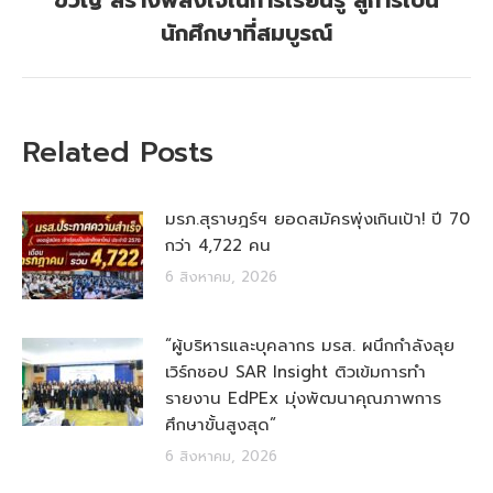
post:
นักศึกษาที่สมบูรณ์
Related Posts
มรภ.สุราษฎร์ฯ ยอดสมัครพุ่งเกินเป้า! ปี 70
กว่า 4,722 คน
6 สิงหาคม, 2026
“ผู้บริหารและบุคลากร มรส. ผนึกกำลังลุย
เวิร์กชอป SAR Insight ติวเข้มการทำ
รายงาน EdPEx มุ่งพัฒนาคุณภาพการ
ศึกษาขั้นสูงสุด”
6 สิงหาคม, 2026