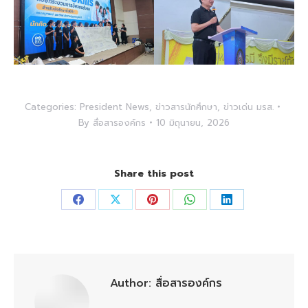
Categories:
President News
,
ข่าวสารนักศึกษา
,
ข่าวเด่น มรส.
By
สื่อสารองค์กร
10 มิถุนายน, 2026
Share this post
Share
Share
Share
Share
Share
on
on
on
on
on
Facebook
X
Pinterest
WhatsApp
LinkedIn
Author:
สื่อสารองค์กร