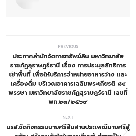
Post
PREVIOUS
navigation
ประกาศสำนักจัดการทรัพย์สิน มหาวิทยาลัย
ราชภัฏสุราษฎร์ธานี เรื่อง การประมูลสิทธิการ
เช่าพื้นที่ เพื่อให้บริการจำหน่ายอาหารว่าง และ
Previous
เครื่องดื่ม บริเวณอาคารเฉลิมพระเกียรติ ๘๔
post:
พรรษา มหาวิทยาลัยราชภัฏสุราษฎร์ธานี เลขที่
พท.๒๓/๒๕๖๙
NEXT
มรส.จัดกิจกรรมบายศรีสืบสานประเพณีบายศรีสู่
ขวัญ สร้างพลังใจในการเรียนรู้ สู่การเป็น
Next