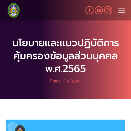
Facebook
YouTube
Mail
page
page
page
opens
opens
opens
in
in
in
นโยบายและแนวปฏิบัติการ
new
new
new
คุ้มครองข้อมูลส่วนบุคคล
window
window
window
พ.ศ.2565
You are here:
Home
นโยบา…